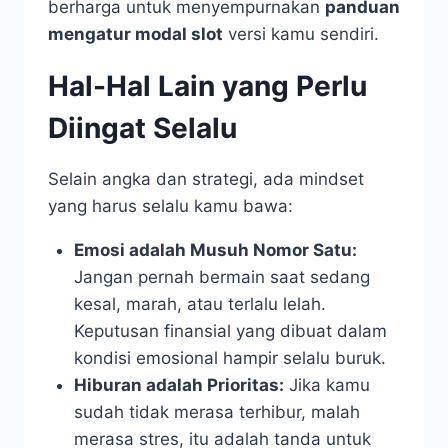
berharga untuk menyempurnakan
panduan
mengatur modal slot
versi kamu sendiri.
Hal-Hal Lain yang Perlu
Diingat Selalu
Selain angka dan strategi, ada mindset
yang harus selalu kamu bawa:
Emosi adalah Musuh Nomor Satu:
Jangan pernah bermain saat sedang
kesal, marah, atau terlalu lelah.
Keputusan finansial yang dibuat dalam
kondisi emosional hampir selalu buruk.
Hiburan adalah Prioritas:
Jika kamu
sudah tidak merasa terhibur, malah
merasa stres, itu adalah tanda untuk