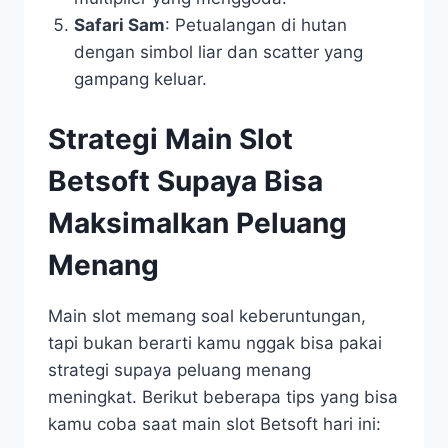
Safari Sam
: Petualangan di hutan
dengan simbol liar dan scatter yang
gampang keluar.
Strategi Main Slot
Betsoft Supaya Bisa
Maksimalkan Peluang
Menang
Main slot memang soal keberuntungan,
tapi bukan berarti kamu nggak bisa pakai
strategi supaya peluang menang
meningkat. Berikut beberapa tips yang bisa
kamu coba saat main slot Betsoft hari ini: