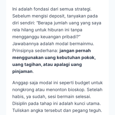
Ini adalah fondasi dari semua strategi.
Sebelum mengisi deposit, tanyakan pada
diri sendiri: “Berapa jumlah uang yang saya
rela hilang untuk hiburan ini tanpa
mengganggu keuangan pribadi?”
Jawabannya adalah modal bermainmu.
Prinsipnya sederhana:
jangan pernah
menggunakan uang kebutuhan pokok,
uang tagihan, atau apalagi uang
pinjaman
.
Anggap saja modal ini seperti budget untuk
nongkrong atau menonton bioskop. Setelah
habis, ya sudah, sesi bermain selesai.
Disiplin pada tahap ini adalah kunci utama.
Tuliskan angka tersebut dan pegang teguh.