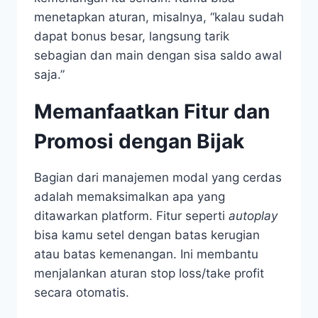
menetapkan aturan, misalnya, “kalau sudah
dapat bonus besar, langsung tarik
sebagian dan main dengan sisa saldo awal
saja.”
Memanfaatkan Fitur dan
Promosi dengan Bijak
Bagian dari manajemen modal yang cerdas
adalah memaksimalkan apa yang
ditawarkan platform. Fitur seperti
autoplay
bisa kamu setel dengan batas kerugian
atau batas kemenangan. Ini membantu
menjalankan aturan stop loss/take profit
secara otomatis.