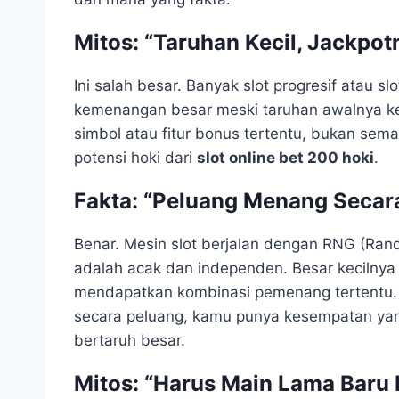
Mitos: “Taruhan Kecil, Jackpo
Ini salah besar. Banyak slot progresif atau
kemenangan besar meski taruhan awalnya keci
simbol atau fitur bonus tertentu, bukan sem
potensi hoki dari
slot online bet 200 hoki
.
Fakta: “Peluang Menang Secar
Benar. Mesin slot berjalan dengan RNG (Ran
adalah acak dan independen. Besar kecilny
mendapatkan kombinasi pemenang tertentu. 
secara peluang, kamu punya kesempatan ya
bertaruh besar.
Mitos: “Harus Main Lama Baru