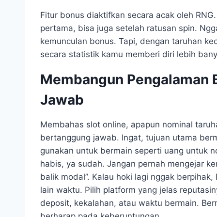
Fitur bonus diaktifkan secara acak oleh RNG.
pertama, bisa juga setelah ratusan spin. N
kemunculan bonus. Tapi, dengan taruhan ke
secara statistik kamu memberi diri lebih bany
Membangun Pengalaman B
Jawab
Membahas slot online, apapun nominal taruh
bertanggung jawab. Ingat, tujuan utama ber
gunakan untuk bermain seperti uang untuk no
habis, ya sudah. Jangan pernah mengejar ker
balik modal”. Kalau hoki lagi nggak berpihak, 
lain waktu. Pilih platform yang jelas reputa
deposit, kekalahan, atau waktu bermain. Ber
berharap pada keberuntungan.