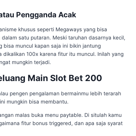
 atau Pengganda Acak
anisme khusus seperti Megaways yang bisa
dalam satu putaran. Meski taruhan dasarnya kecil,
 bisa muncul kapan saja ini bikin jantung
 dikalikan 100x karena fitur itu muncul. Inilah yang
ngat mungkin terjadi.
luang Main Slot Bet 200
i kalau pengen pengalaman bermainmu lebih terarah
 ini mungkin bisa membantu.
ngan malas buka menu paytable. Di situlah kamu
aimana fitur bonus triggered, dan apa saja syarat