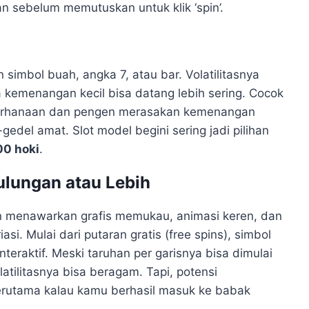
n sebelum memutuskan untuk klik ‘spin’.
 simbol buah, angka 7, atau bar. Volatilitasnya
kemenangan kecil bisa datang lebih sering. Cocok
erhanaan dan pengen merasakan kemenangan
edel amat. Slot model begini sering jadi pilihan
00 hoki
.
ulungan atau Lebih
dern menawarkan grafis memukau, animasi keren, dan
asi. Mulai dari putaran gratis (free spins), simbol
nteraktif. Meski taruhan per garisnya bisa dimulai
latilitasnya bisa beragam. Tapi, potensi
erutama kalau kamu berhasil masuk ke babak