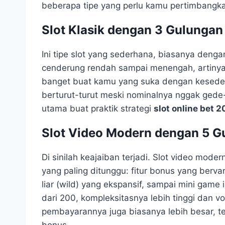
beberapa tipe yang perlu kamu pertimbangka
Slot Klasik dengan 3 Gulungan
Ini tipe slot yang sederhana, biasanya dengan
cenderung rendah sampai menengah, artinya 
banget buat kamu yang suka dengan kesed
berturut-turut meski nominalnya nggak gede-g
utama buat praktik strategi
slot online bet 2
Slot Video Modern dengan 5 G
Di sinilah keajaiban terjadi. Slot video mo
yang paling ditunggu: fitur bonus yang bervari
liar (wild) yang ekspansif, sampai mini game i
dari 200, kompleksitasnya lebih tinggi dan vo
pembayarannya juga biasanya lebih besar, t
bonus.