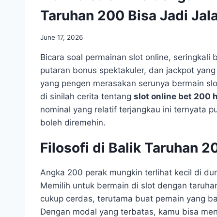
Taruhan 200 Bisa Jadi Jal
June 17, 2026
Bicara soal permainan slot online, seringkal
putaran bonus spektakuler, dan jackpot yan
yang pengen merasakan serunya bermain sl
di sinilah cerita tentang
slot online bet 200 
nominal yang relatif terjangkau ini ternyata 
boleh diremehin.
Filosofi di Balik Taruhan
Angka 200 perak mungkin terlihat kecil di du
Memilih untuk bermain di slot dengan taruhan
cukup cerdas, terutama buat pemain yang ba
Dengan modal yang terbatas, kamu bisa meni