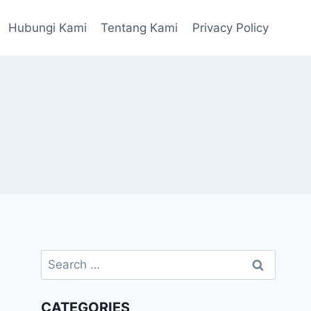
Hubungi Kami
Tentang Kami
Privacy Policy
Search
for:
CATEGORIES