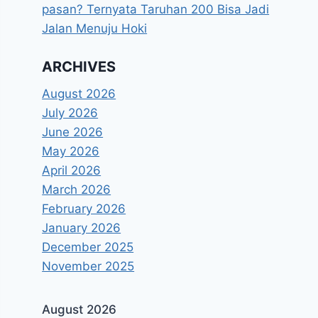
pasan? Ternyata Taruhan 200 Bisa Jadi
Jalan Menuju Hoki
ARCHIVES
August 2026
July 2026
June 2026
May 2026
April 2026
March 2026
February 2026
January 2026
December 2025
November 2025
August 2026