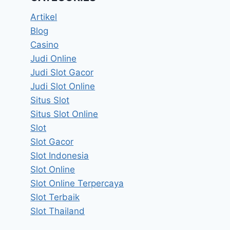
Artikel
Blog
Casino
Judi Online
Judi Slot Gacor
Judi Slot Online
Situs Slot
Situs Slot Online
Slot
Slot Gacor
Slot Indonesia
Slot Online
Slot Online Terpercaya
Slot Terbaik
Slot Thailand