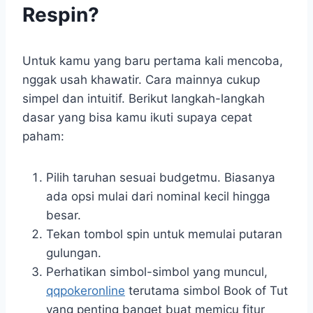
Respin?
Untuk kamu yang baru pertama kali mencoba,
nggak usah khawatir. Cara mainnya cukup
simpel dan intuitif. Berikut langkah-langkah
dasar yang bisa kamu ikuti supaya cepat
paham:
Pilih taruhan sesuai budgetmu. Biasanya
ada opsi mulai dari nominal kecil hingga
besar.
Tekan tombol spin untuk memulai putaran
gulungan.
Perhatikan simbol-simbol yang muncul,
qqpokeronline
terutama simbol Book of Tut
yang penting banget buat memicu fitur