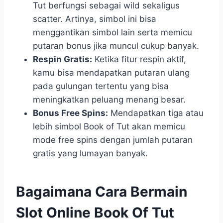
Tut berfungsi sebagai wild sekaligus
scatter. Artinya, simbol ini bisa
menggantikan simbol lain serta memicu
putaran bonus jika muncul cukup banyak.
Respin Gratis:
Ketika fitur respin aktif,
kamu bisa mendapatkan putaran ulang
pada gulungan tertentu yang bisa
meningkatkan peluang menang besar.
Bonus Free Spins:
Mendapatkan tiga atau
lebih simbol Book of Tut akan memicu
mode free spins dengan jumlah putaran
gratis yang lumayan banyak.
Bagaimana Cara Bermain
Slot Online Book Of Tut