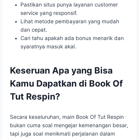
Pastikan situs punya layanan customer
service yang responsif.
Lihat metode pembayaran yang mudah
dan cepat.
Cari tahu apakah ada bonus menarik dan
syaratnya masuk akal.
Keseruan Apa yang Bisa
Kamu Dapatkan di Book Of
Tut Respin?
Secara keseluruhan, main Book Of Tut Respin
bukan cuma soal mengejar kemenangan besar,
tapi juga soal menikmati perjalanan dalam