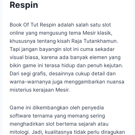
Respin
Book Of Tut Respin adalah salah satu slot
online yang mengusung tema Mesir klasik,
khususnya tentang kisah Raja Tutankhamun.
Tapi jangan bayangin slot ini cuma sekadar
visual biasa, karena ada banyak elemen yang
bikin game ini terasa hidup dan penuh kejutan.
Dari segi grafis, desainnya cukup detail dan
warna-warnanya juga menggambarkan nuansa
misterius kerajaan Mesir.
Game ini dikembangkan oleh penyedia
software ternama yang memang sering
menghadirkan slot bertema sejarah atau
mitologi. Jadi, kualitasnya tidak perlu diragukan