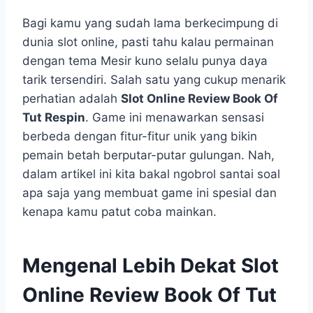
Bagi kamu yang sudah lama berkecimpung di
dunia slot online, pasti tahu kalau permainan
dengan tema Mesir kuno selalu punya daya
tarik tersendiri. Salah satu yang cukup menarik
perhatian adalah
Slot Online Review Book Of
Tut Respin
. Game ini menawarkan sensasi
berbeda dengan fitur-fitur unik yang bikin
pemain betah berputar-putar gulungan. Nah,
dalam artikel ini kita bakal ngobrol santai soal
apa saja yang membuat game ini spesial dan
kenapa kamu patut coba mainkan.
Mengenal Lebih Dekat Slot
Online Review Book Of Tut