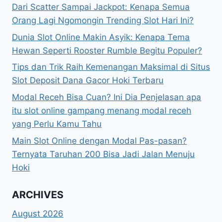
Dari Scatter Sampai Jackpot: Kenapa Semua
Orang Lagi Ngomongin Trending Slot Hari Ini?
Dunia Slot Online Makin Asyik: Kenapa Tema
Hewan Seperti Rooster Rumble Begitu Populer?
Tips dan Trik Raih Kemenangan Maksimal di Situs
Slot Deposit Dana Gacor Hoki Terbaru
Modal Receh Bisa Cuan? Ini Dia Penjelasan apa
itu slot online gampang menang modal receh
yang Perlu Kamu Tahu
Main Slot Online dengan Modal Pas-pasan?
Ternyata Taruhan 200 Bisa Jadi Jalan Menuju
Hoki
ARCHIVES
August 2026