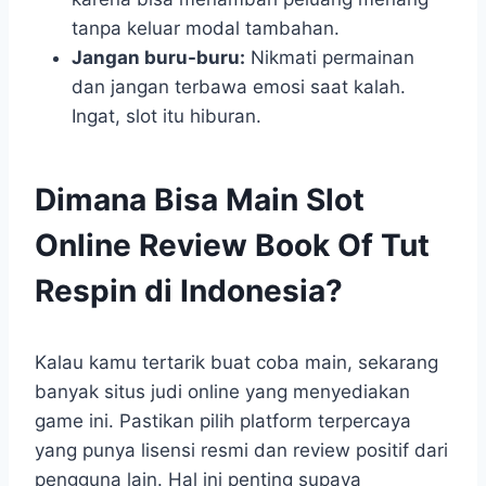
tanpa keluar modal tambahan.
Jangan buru-buru:
Nikmati permainan
dan jangan terbawa emosi saat kalah.
Ingat, slot itu hiburan.
Dimana Bisa Main Slot
Online Review Book Of Tut
Respin di Indonesia?
Kalau kamu tertarik buat coba main, sekarang
banyak situs judi online yang menyediakan
game ini. Pastikan pilih platform terpercaya
yang punya lisensi resmi dan review positif dari
pengguna lain. Hal ini penting supaya