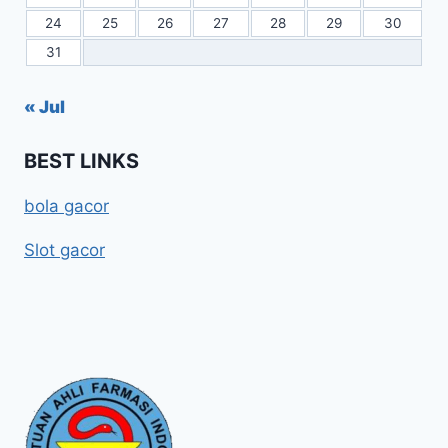
24
25
26
27
28
29
30
31
« Jul
BEST LINKS
bola gacor
Slot gacor