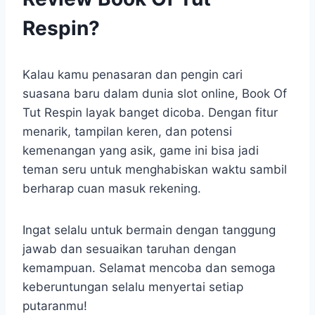
Respin?
Kalau kamu penasaran dan pengin cari
suasana baru dalam dunia slot online, Book Of
Tut Respin layak banget dicoba. Dengan fitur
menarik, tampilan keren, dan potensi
kemenangan yang asik, game ini bisa jadi
teman seru untuk menghabiskan waktu sambil
berharap cuan masuk rekening.
Ingat selalu untuk bermain dengan tanggung
jawab dan sesuaikan taruhan dengan
kemampuan. Selamat mencoba dan semoga
keberuntungan selalu menyertai setiap
putaranmu!