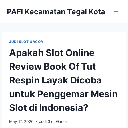
Skip
PAFI Kecamatan Tegal Kota
to
content
JUDI SLOT GACOR
Apakah Slot Online
Review Book Of Tut
Respin Layak Dicoba
untuk Penggemar Mesin
Slot di Indonesia?
May 17, 2026
Judi Slot Gacor