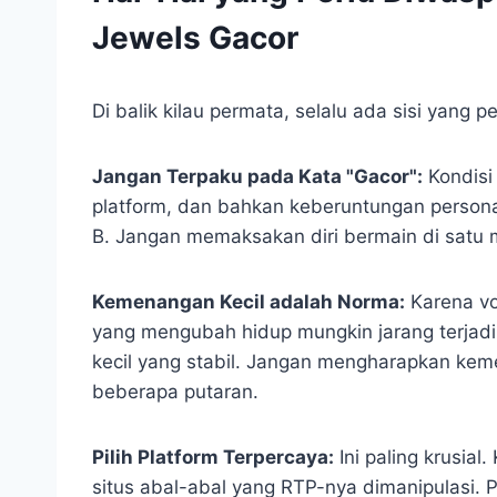
Jewels Gacor
Di balik kilau permata, selalu ada sisi yang 
Jangan Terpaku pada Kata "Gacor":
Kondisi 
platform, dan bahkan keberuntungan personal
B. Jangan memaksakan diri bermain di satu 
Kemenangan Kecil adalah Norma:
Karena vo
yang mengubah hidup mungkin jarang terjadi 
kecil yang stabil. Jangan mengharapkan ke
beberapa putaran.
Pilih Platform Terpercaya:
Ini paling krusial
situs abal-abal yang RTP-nya dimanipulasi. P