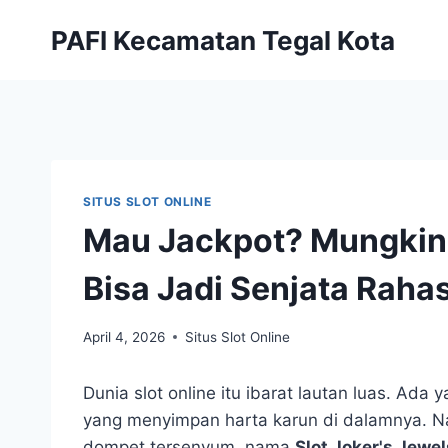
Skip
PAFI Kecamatan Tegal Kota
to
content
SITUS SLOT ONLINE
Mau Jackpot? Mungkin 
Bisa Jadi Senjata Raha
April 4, 2026
Situs Slot Online
Dunia slot online itu ibarat lautan luas. Ad
yang menyimpan harta karun di dalamnya. Nah
dompet tersenyum, nama
Slot Joker's Jewe