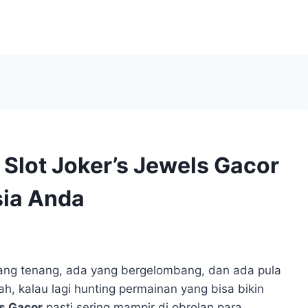
Slot Joker’s Jewels Gacor
sia Anda
a yang tenang, ada yang bergelombang, dan ada pula
, kalau lagi hunting permainan yang bisa bikin
ls Gacor
pasti sering mampir di obrolan para