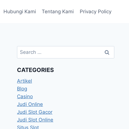
Hubungi Kami
Tentang Kami
Privacy Policy
Search
for:
CATEGORIES
Artikel
Blog
Casino
Judi Online
Judi Slot Gacor
Judi Slot Online
Situs Slot