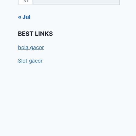
31
« Jul
BEST LINKS
bola gacor
Slot gacor