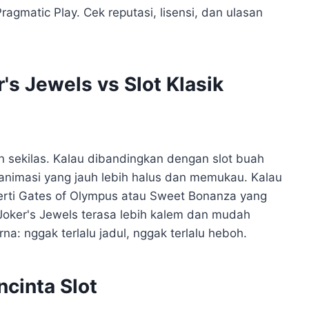
agmatic Play. Cek reputasi, lisensi, dan ulasan
's Jewels vs Slot Klasik
an sekilas. Kalau dibandingkan dengan slot buah
n animasi yang jauh lebih halus dan memukau. Kalau
erti Gates of Olympus atau Sweet Bonanza yang
, Joker's Jewels terasa lebih kalem dan mudah
na: nggak terlalu jadul, nggak terlalu heboh.
ncinta Slot