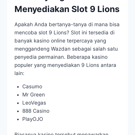
Menyediakan Slot 9 Lions
Apakah Anda bertanya-tanya di mana bisa
mencoba slot 9 Lions? Slot ini tersedia di
banyak kasino online terpercaya yang
menggandeng Wazdan sebagai salah satu
penyedia permainan. Beberapa kasino
populer yang menyediakan 9 Lions antara
lain:
Casumo
Mr Green
LeoVegas
888 Casino
PlayOJO
Biasanya kasino tersebut menawarkan