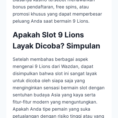
bonus pendaftaran, free spins, atau
promosi khusus yang dapat memperbesar
peluang Anda saat bermain 9 Lions.
Apakah Slot 9 Lions
Layak Dicoba? Simpulan
Setelah membahas berbagai aspek
mengenai 9 Lions dari Wazdan, dapat
disimpulkan bahwa slot ini sangat layak
untuk dicoba oleh siapa saja yang
menginginkan sensasi bermain slot dengan
sentuhan budaya Asia yang kaya serta
fitur-fitur modern yang menguntungkan.
Apakah Anda tipe pemain yang suka
petualangan dengan risiko tinggi atau yang