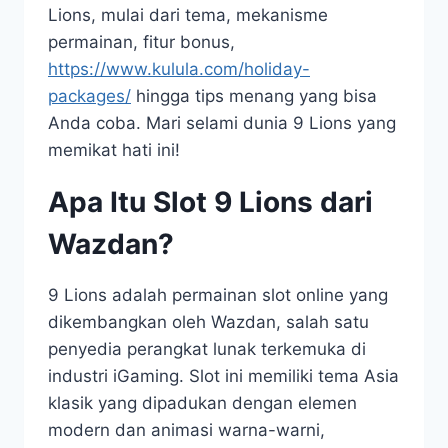
Lions, mulai dari tema, mekanisme
permainan, fitur bonus,
https://www.kulula.com/holiday-
packages/
hingga tips menang yang bisa
Anda coba. Mari selami dunia 9 Lions yang
memikat hati ini!
Apa Itu Slot 9 Lions dari
Wazdan?
9 Lions adalah permainan slot online yang
dikembangkan oleh Wazdan, salah satu
penyedia perangkat lunak terkemuka di
industri iGaming. Slot ini memiliki tema Asia
klasik yang dipadukan dengan elemen
modern dan animasi warna-warni,