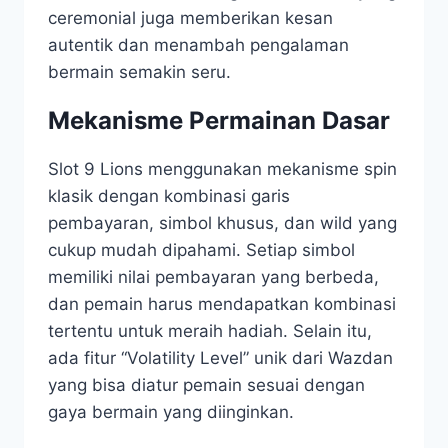
ceremonial juga memberikan kesan
autentik dan menambah pengalaman
bermain semakin seru.
Mekanisme Permainan Dasar
Slot 9 Lions menggunakan mekanisme spin
klasik dengan kombinasi garis
pembayaran, simbol khusus, dan wild yang
cukup mudah dipahami. Setiap simbol
memiliki nilai pembayaran yang berbeda,
dan pemain harus mendapatkan kombinasi
tertentu untuk meraih hadiah. Selain itu,
ada fitur “Volatility Level” unik dari Wazdan
yang bisa diatur pemain sesuai dengan
gaya bermain yang diinginkan.