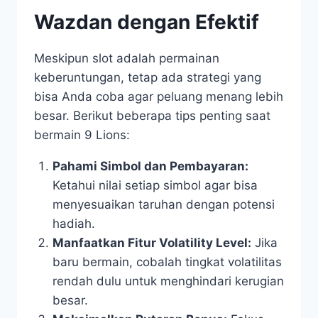
Wazdan dengan Efektif
Meskipun slot adalah permainan
keberuntungan, tetap ada strategi yang
bisa Anda coba agar peluang menang lebih
besar. Berikut beberapa tips penting saat
bermain 9 Lions:
Pahami Simbol dan Pembayaran:
Ketahui nilai setiap simbol agar bisa
menyesuaikan taruhan dengan potensi
hadiah.
Manfaatkan Fitur Volatility Level:
Jika
baru bermain, cobalah tingkat volatilitas
rendah dulu untuk menghindari kerugian
besar.