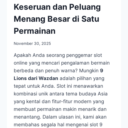
Keseruan dan Peluang
Menang Besar di Satu
Permainan
November 30, 2025
Apakah Anda seorang penggemar slot
online yang mencari pengalaman bermain
berbeda dan penuh warna? Mungkin
9
Lions dari Wazdan
adalah pilihan yang
tepat untuk Anda. Slot ini menawarkan
kombinasi unik antara tema budaya Asia
yang kental dan fitur-fitur modern yang
membuat permainan makin menarik dan
menantang. Dalam ulasan ini, kami akan
membahas segala hal mengenai slot 9