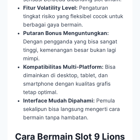
Fitur Volatility Level:
Pengaturan
tingkat risiko yang fleksibel cocok untuk
berbagai gaya bermain.
Putaran Bonus Menguntungkan:
Dengan pengganda yang bisa sangat
tinggi, kemenangan besar bukan lagi
mimpi.
Kompatibilitas Multi-Platform:
Bisa
dimainkan di desktop, tablet, dan
smartphone dengan kualitas grafis
tetap optimal.
Interface Mudah Dipahami:
Pemula
sekalipun bisa langsung mengerti cara
bermain tanpa hambatan.
Cara Bermain Slot 9 Lions