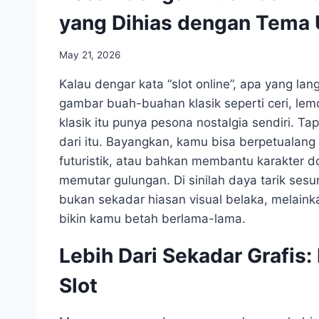
yang Dihias dengan Tema U
May 21, 2026
Kalau dengar kata “slot online”, apa yang la
gambar buah-buahan klasik seperti ceri, le
klasik itu punya pesona nostalgia sendiri. Tapi
dari itu. Bayangkan, kamu bisa berpetualang 
futuristik, atau bahkan membantu karakter
memutar gulungan. Di sinilah daya tarik ses
bukan sekadar hiasan visual belaka, melain
bikin kamu betah berlama-lama.
Lebih Dari Sekadar Grafis:
Slot