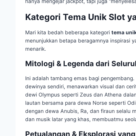
hanya mengejar jackpot, tapi juga “menyelesai
Kategori Tema Unik Slot y
Mari kita bedah beberapa kategori
tema unik
menunjukkan betapa beragamnya inspirasi y
menarik.
Mitologi & Legenda dari Selur
Ini adalah tambang emas bagi pengembang.
dewinya sendiri, menawarkan visual dan cer
dewi Olympus seperti Zeus dan Athena dalam
lautan bersama para dewa Norse seperti Odin
dengan dewa Anubis, Ra, dan firaun selalu 
dan musik latar yang khas, membuatmu seola
Petualangan & Eksplorasi yan