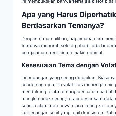
ini membuktikan bahwa
tema unik slot
bisa 
Apa yang Harus Diperhatik
Berdasarkan Temanya?
Dengan ribuan pilihan, bagaimana cara memi
tentunya menuruti selera pribadi, ada beber
pengalaman bermainmu makin optimal.
Kesesuaian Tema dengan Volat
Ini hubungan yang sering diabaikan. Biasany
cenderung memiliki volatilitas menengah hin
mendukung cerita tentang pencarian hadiah
mungkin tidak sering, tetapi besar saat data
seperti alam atau hewan lucu sering kali pu
kemenangan kecil yang lebih konsisten. Pah