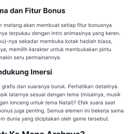
ma dan Fitur Bonus
 matang akan membuat setiap fitur bonusnya
anya terpukau dengan intro animasinya yang keren.
h aku)-nya sekadar membuka kotak hadiah biasa,
nya, memilih karakter untuk membukakan pintu
emakin seru permainannya.
ndukung Imersi
 grafis dan suaranya buruk. Perhatikan detailnya.
ik latarnya sesuai dengan tema (misalnya, musik
ngan lonceng untuk tema Natal)? Efek suara saat
onus juga penting. Semua elemen ini bekerja sama
dunia yang diciptakan oleh game tersebut.