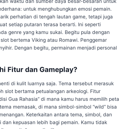
an waktu dan sumber daya besar-besaran untuk
ederhana: untuk menghubungkan emosi pemain.
rik perhatian di tengah lautan game, tetapi juga
setiap putaran terasa berarti. Ini seperti
pada genre yang kamu sukai. Begitu pula dengan
da slot bertema Viking atau Romawi. Penggemar
enyihir. Dengan begitu, permainan menjadi personal
 Fitur dan Gameplay?
henti di kulit luarnya saja. Tema tersebut merasuk
 slot bertama petualangan arkeologi. Fitur
disi Gua Rahasia” di mana kamu harus memilih peta
tema memasak, di mana simbol-simbol “wild” bisa
nangan. Keterkaitan antara tema, simbol, dan
si dan kepuasan lebih bagi pemain. Kamu tidak