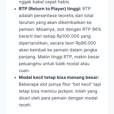
nggak bakal cepat habis.
RTP (Return to Player) tinggi:
RTP
adalah persentase teoretis dari total
taruhan yang akan dikembalikan ke
pemain. Misalnya, slot dengan RTP 96%
berarti dari setiap Rp100.000 yang
dipertaruhkan, secara teori Rp96.000
akan kembali ke pemain dalam jangka
panjang. Makin tinggi RTP, makin besar
peluangmu untuk balik modal atau
cuan.
Modal kecil tetap bisa menang besar:
Beberapa slot punya fitur “bet kecil” tapi
tetap bisa memicu jackpot. Inilah yang
dicari oleh para pemain dengan modal
receh.