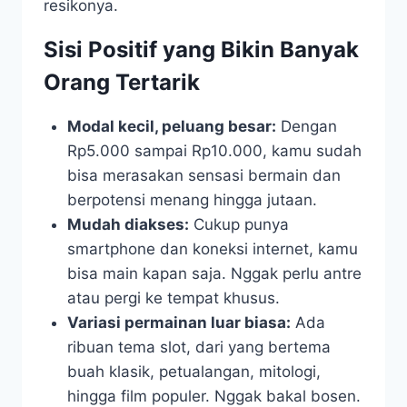
resikonya.
Sisi Positif yang Bikin Banyak
Orang Tertarik
Modal kecil, peluang besar:
Dengan
Rp5.000 sampai Rp10.000, kamu sudah
bisa merasakan sensasi bermain dan
berpotensi menang hingga jutaan.
Mudah diakses:
Cukup punya
smartphone dan koneksi internet, kamu
bisa main kapan saja. Nggak perlu antre
atau pergi ke tempat khusus.
Variasi permainan luar biasa:
Ada
ribuan tema slot, dari yang bertema
buah klasik, petualangan, mitologi,
hingga film populer. Nggak bakal bosen.