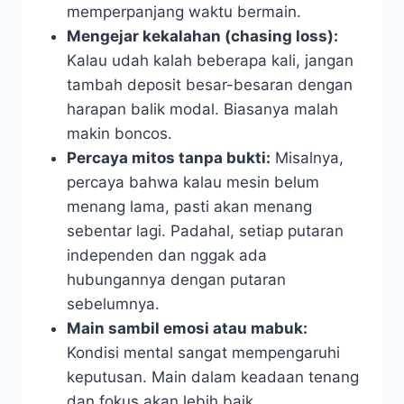
memperpanjang waktu bermain.
Mengejar kekalahan (chasing loss):
Kalau udah kalah beberapa kali, jangan
tambah deposit besar-besaran dengan
harapan balik modal. Biasanya malah
makin boncos.
Percaya mitos tanpa bukti:
Misalnya,
percaya bahwa kalau mesin belum
menang lama, pasti akan menang
sebentar lagi. Padahal, setiap putaran
independen dan nggak ada
hubungannya dengan putaran
sebelumnya.
Main sambil emosi atau mabuk:
Kondisi mental sangat mempengaruhi
keputusan. Main dalam keadaan tenang
dan fokus akan lebih baik.