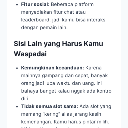
Fitur sosial:
Beberapa platform
menyediakan fitur chat atau
leaderboard, jadi kamu bisa interaksi
dengan pemain lain.
Sisi Lain yang Harus Kamu
Waspadai
Kemungkinan kecanduan:
Karena
mainnya gampang dan cepat, banyak
orang jadi lupa waktu dan uang. Ini
bahaya banget kalau nggak ada kontrol
diri.
Tidak semua slot sama:
Ada slot yang
memang “kering” alias jarang kasih
kemenangan. Kamu harus pintar milih.