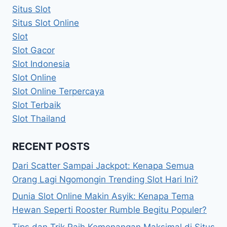
Situs Slot
Situs Slot Online
Slot
Slot Gacor
Slot Indonesia
Slot Online
Slot Online Terpercaya
Slot Terbaik
Slot Thailand
RECENT POSTS
Dari Scatter Sampai Jackpot: Kenapa Semua
Orang Lagi Ngomongin Trending Slot Hari Ini?
Dunia Slot Online Makin Asyik: Kenapa Tema
Hewan Seperti Rooster Rumble Begitu Populer?