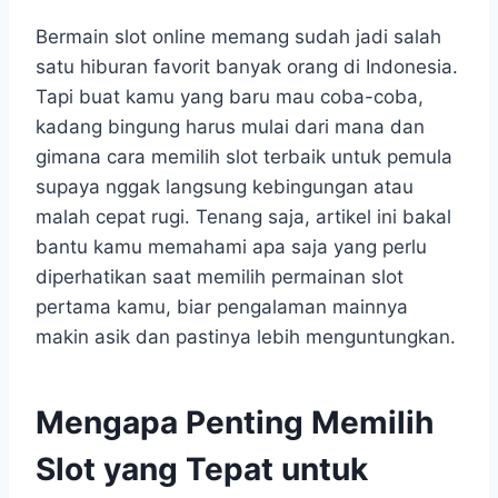
Bermain slot online memang sudah jadi salah
satu hiburan favorit banyak orang di Indonesia.
Tapi buat kamu yang baru mau coba-coba,
kadang bingung harus mulai dari mana dan
gimana cara memilih slot terbaik untuk pemula
supaya nggak langsung kebingungan atau
malah cepat rugi. Tenang saja, artikel ini bakal
bantu kamu memahami apa saja yang perlu
diperhatikan saat memilih permainan slot
pertama kamu, biar pengalaman mainnya
makin asik dan pastinya lebih menguntungkan.
Mengapa Penting Memilih
Slot yang Tepat untuk