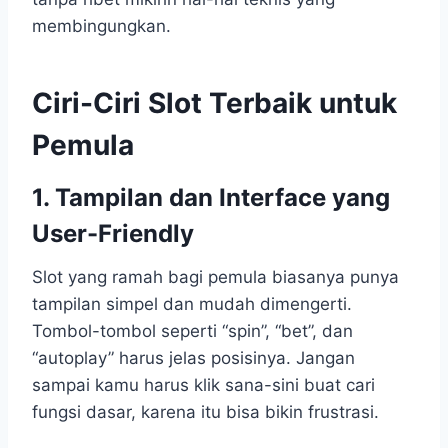
membingungkan.
Ciri-Ciri Slot Terbaik untuk
Pemula
1. Tampilan dan Interface yang
User-Friendly
Slot yang ramah bagi pemula biasanya punya
tampilan simpel dan mudah dimengerti.
Tombol-tombol seperti “spin”, “bet”, dan
“autoplay” harus jelas posisinya. Jangan
sampai kamu harus klik sana-sini buat cari
fungsi dasar, karena itu bisa bikin frustrasi.