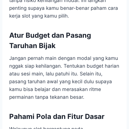
tanpa risiko kehilangan modal. Ini langkah
penting supaya kamu benar-benar paham cara
kerja slot yang kamu pilih.
Atur Budget dan Pasang
Taruhan Bijak
Jangan pernah main dengan modal yang kamu
nggak siap kehilangan. Tentukan budget harian
atau sesi main, lalu patuhi itu. Selain itu,
pasang taruhan awal yang kecil dulu supaya
kamu bisa belajar dan merasakan ritme
permainan tanpa tekanan besar.
Pahami Pola dan Fitur Dasar
Walaupun slot bergantung pada