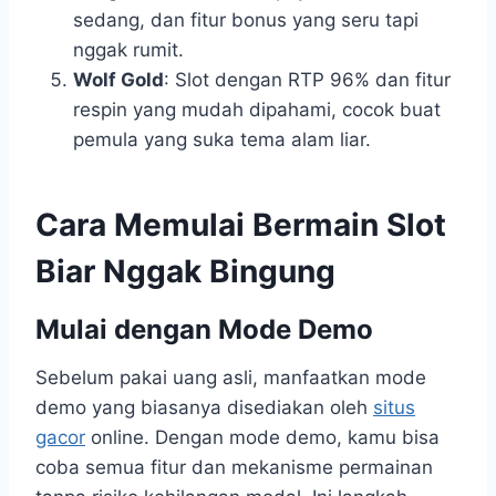
sedang, dan fitur bonus yang seru tapi
nggak rumit.
Wolf Gold
: Slot dengan RTP 96% dan fitur
respin yang mudah dipahami, cocok buat
pemula yang suka tema alam liar.
Cara Memulai Bermain Slot
Biar Nggak Bingung
Mulai dengan Mode Demo
Sebelum pakai uang asli, manfaatkan mode
demo yang biasanya disediakan oleh
situs
gacor
online. Dengan mode demo, kamu bisa
coba semua fitur dan mekanisme permainan