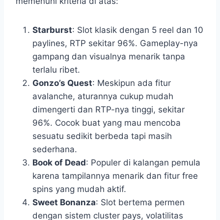
memenuhi kriteria di atas:
Starburst
: Slot klasik dengan 5 reel dan 10
paylines, RTP sekitar 96%. Gameplay-nya
gampang dan visualnya menarik tanpa
terlalu ribet.
Gonzo’s Quest
: Meskipun ada fitur
avalanche, aturannya cukup mudah
dimengerti dan RTP-nya tinggi, sekitar
96%. Cocok buat yang mau mencoba
sesuatu sedikit berbeda tapi masih
sederhana.
Book of Dead
: Populer di kalangan pemula
karena tampilannya menarik dan fitur free
spins yang mudah aktif.
Sweet Bonanza
: Slot bertema permen
dengan sistem cluster pays, volatilitas