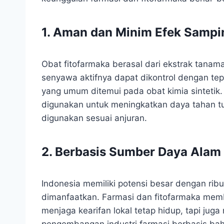
1. Aman dan Minim Efek Sampi
Obat fitofarmaka berasal dari ekstrak tanama
senyawa aktifnya dapat dikontrol dengan tep
yang umum ditemui pada obat kimia sintetik
digunakan untuk meningkatkan daya tahan tub
digunakan sesuai anjuran.
2. Berbasis Sumber Daya Alam
Indonesia memiliki potensi besar dengan ri
dimanfaatkan. Farmasi dan fitofarmaka memb
menjaga kearifan lokal tetap hidup, tapi ju
pengembangan industri farmasi berbasis bah