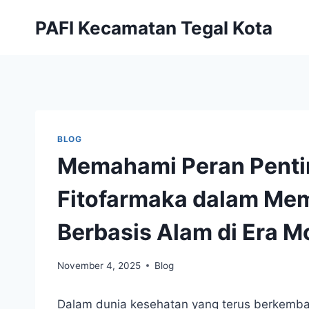
Skip
PAFI Kecamatan Tegal Kota
to
content
BLOG
Memahami Peran Penti
Fitofarmaka dalam Me
Berbasis Alam di Era 
November 4, 2025
Blog
Dalam dunia kesehatan yang terus berkemba