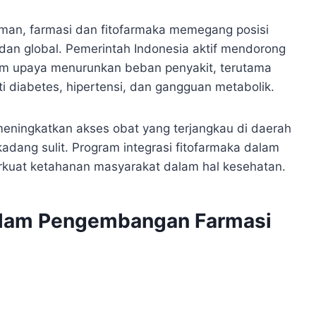
aman, farmasi dan fitofarmaka memegang posisi
dan global. Pemerintah Indonesia aktif mendorong
am upaya menurunkan beban penyakit, terutama
 diabetes, hipertensi, dan gangguan metabolik.
meningkatkan akses obat yang terjangkau di daerah
kadang sulit. Program integrasi fitofarmaka dalam
rkuat ketahanan masyarakat dalam hal kesehatan.
alam Pengembangan Farmasi