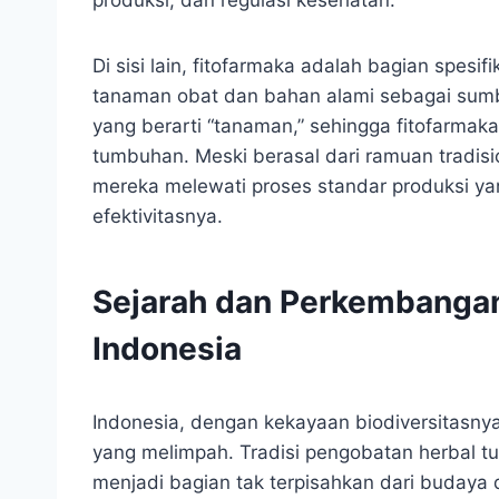
Di sisi lain, fitofarmaka adalah bagian spes
tanaman obat dan bahan alami sebagai sumber
yang berarti “tanaman,” sehingga fitofarmaka
tumbuhan. Meski berasal dari ramuan tradisi
mereka melewati proses standar produksi ya
efektivitasnya.
Sejarah dan Perkembangan
Indonesia
Indonesia, dengan kekayaan biodiversitasny
yang melimpah. Tradisi pengobatan herbal t
menjadi bagian tak terpisahkan dari buday