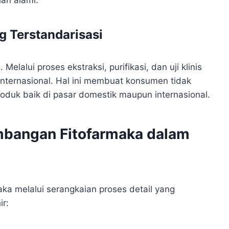
g Terstandarisasi
elalui proses ekstraksi, purifikasi, dan uji klinis
internasional. Hal ini membuat konsumen tidak
oduk baik di pasar domestik maupun internasional.
bangan Fitofarmaka dalam
ka melalui serangkaian proses detail yang
ir: