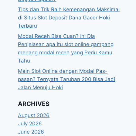
Tips dan Trik Raih Kemenangan Maksimal
di Situs Slot Deposit Dana Gacor Hoki
Terbaru
Modal Receh Bisa Cuan? Ini Dia
Penjelasan apa itu slot online gampang
menang modal receh yang Perlu Kamu
Tahu
Main Slot Online dengan Modal Pas-
pasan? Ternyata Taruhan 200 Bisa Jadi
Jalan Menuju Hoki
ARCHIVES
August 2026
July 2026
June 2026