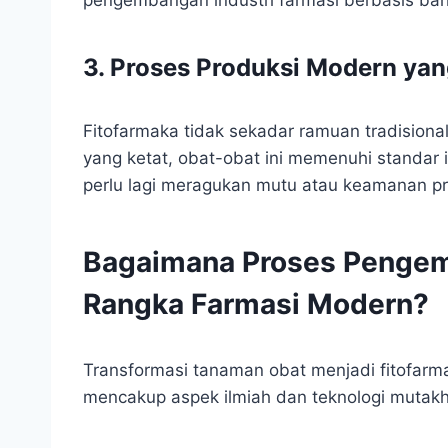
3. Proses Produksi Modern yan
Fitofarmaka tidak sekadar ramuan tradisional. M
yang ketat, obat-obat ini memenuhi standar 
perlu lagi meragukan mutu atau keamanan pr
Bagaimana Proses Pengem
Rangka Farmasi Modern?
Transformasi tanaman obat menjadi fitofarma
mencakup aspek ilmiah dan teknologi mutakh