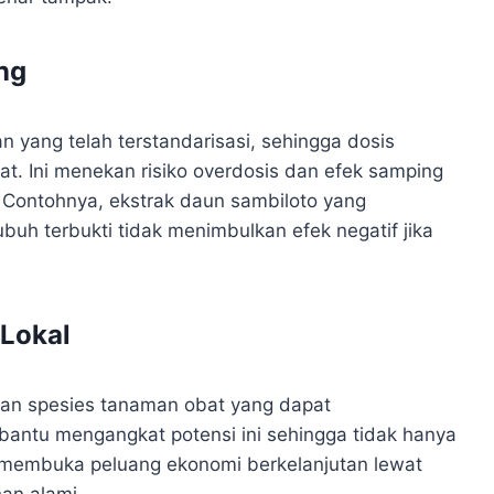
ng
n yang telah terstandarisasi, sehingga dosis
at. Ini menekan risiko overdosis dan efek samping
. Contohnya, ekstrak daun sambiloto yang
uh terbukti tidak menimbulkan efek negatif jika
 Lokal
buan spesies tanaman obat yang dapat
antu mengangkat potensi ini sehingga tidak hanya
ga membuka peluang ekonomi berkelanjutan lewat
an alami.