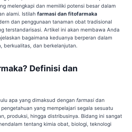
ing melengkapi dan memiliki potensi besar dalam
n alami. Istilah
farmasi dan fitofarmaka
odern dan penggunaan tanaman obat tradisional
 terstandarisasi. Artikel ini akan membawa Anda
njelaskan bagaimana keduanya berperan dalam
berkualitas, dan berkelanjutan.
rmaka? Definisi dan
dahulu apa yang dimaksud dengan
farmasi
dan
 pengetahuan yang mempelajari segala sesuatu
, produksi, hingga distribusinya. Bidang ini sangat
dalam tentang kimia obat, biologi, teknologi