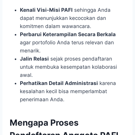
Kenali Visi-Misi PAFI
sehingga Anda
dapat menunjukkan kecocokan dan
komitmen dalam wawancara.
Perbarui Keterampilan Secara Berkala
agar portofolio Anda terus relevan dan
menarik.
Jalin Relasi
sejak proses pendaftaran
untuk membuka kesempatan kolaborasi
awal.
Perhatikan Detail Administrasi
karena
kesalahan kecil bisa memperlambat
penerimaan Anda.
Mengapa Proses