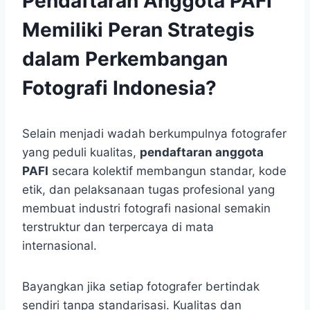
Pendaftaran Anggota PAFI
Memiliki Peran Strategis
dalam Perkembangan
Fotografi Indonesia?
Selain menjadi wadah berkumpulnya fotografer
yang peduli kualitas,
pendaftaran anggota
PAFI
secara kolektif membangun standar, kode
etik, dan pelaksanaan tugas profesional yang
membuat industri fotografi nasional semakin
terstruktur dan terpercaya di mata
internasional.
Bayangkan jika setiap fotografer bertindak
sendiri tanpa standarisasi. Kualitas dan