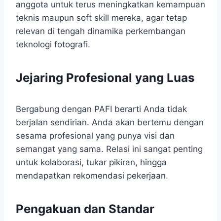
anggota untuk terus meningkatkan kemampuan
teknis maupun soft skill mereka, agar tetap
relevan di tengah dinamika perkembangan
teknologi fotografi.
Jejaring Profesional yang Luas
Bergabung dengan PAFI berarti Anda tidak
berjalan sendirian. Anda akan bertemu dengan
sesama profesional yang punya visi dan
semangat yang sama. Relasi ini sangat penting
untuk kolaborasi, tukar pikiran, hingga
mendapatkan rekomendasi pekerjaan.
Pengakuan dan Standar