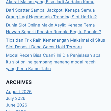
Akurat Malam yang Bisa Jadi Andalan Kamu
Dari Scatter Sampai Jackpot: Kenapa Semua
Orang Lagi Ngomongin Trending Slot Hari Ini?
Dunia Slot Online Makin Asyik: Kenapa Tema
Hewan Seperti Rooster Rumble Begitu Populer?
Tips dan Trik Raih Kemenangan Maksimal di Situs
Slot Deposit Dana Gacor Hoki Terbaru
Modal Receh Bisa Cuan? Ini Dia Penjelasan apa
itu slot online gampang menang modal receh
yang Perlu Kamu Tahu
ARCHIVES
August 2026
July 2026
June 2026