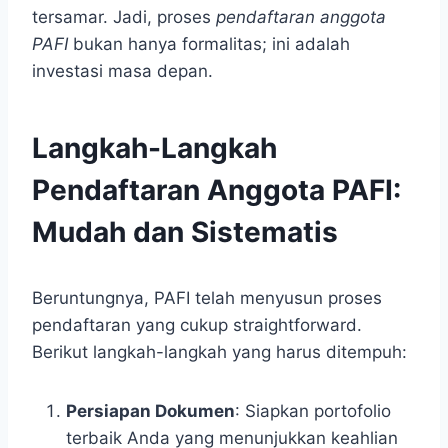
tersamar. Jadi, proses
pendaftaran anggota
PAFI
bukan hanya formalitas; ini adalah
investasi masa depan.
Langkah-Langkah
Pendaftaran Anggota PAFI:
Mudah dan Sistematis
Beruntungnya, PAFI telah menyusun proses
pendaftaran yang cukup straightforward.
Berikut langkah-langkah yang harus ditempuh:
Persiapan Dokumen
: Siapkan portofolio
terbaik Anda yang menunjukkan keahlian