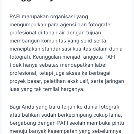
PAFI merupakan organisasi yang
mengumpulkan para agensi dan fotografer
profesional di tanah air dengan tujuan
membangun komunitas yang solid serta
menciptakan standarisasi kualitas dalam dunia
fotografi. Keunggulan menjadi anggota PAFI
tidak hanya sebatas mendapatkan label
profesional, tetapi juga akses ke berbagai
proyek besar, pelatihan eksklusif, serta jaringan
luas yang tak ternilai harganya.
Bagi Anda yang baru terjun ke dunia fotografi
atau bahkan sudah berkecimpung cukup lama,
bergabung dengan PAFI seolah membuka pintu
menuju banyak kesempatan yang sebelumnya