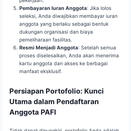
pekerjaan.
Pembayaran Iuran Anggota
: Jika lolos
seleksi, Anda diwajibkan membayar iuran
anggota yang berlaku sebagai bentuk
dukungan organisasi dan biaya
pemeliharaan fasilitas.
Resmi Menjadi Anggota
: Setelah semua
proses diselesaikan, Anda akan menerima
kartu anggota dan akses ke berbagai
manfaat eksklusif.
Persiapan Portofolio: Kunci
Utama dalam Pendaftaran
Anggota PAFI
Tidak dapat dipungkiri, portofolio Anda adalah