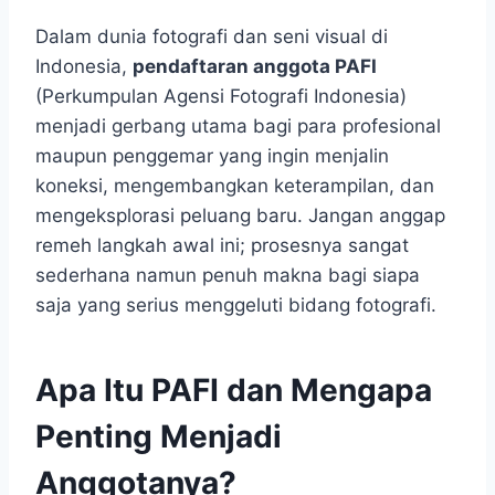
Dalam dunia fotografi dan seni visual di
Indonesia,
pendaftaran anggota PAFI
(Perkumpulan Agensi Fotografi Indonesia)
menjadi gerbang utama bagi para profesional
maupun penggemar yang ingin menjalin
koneksi, mengembangkan keterampilan, dan
mengeksplorasi peluang baru. Jangan anggap
remeh langkah awal ini; prosesnya sangat
sederhana namun penuh makna bagi siapa
saja yang serius menggeluti bidang fotografi.
Apa Itu PAFI dan Mengapa
Penting Menjadi
Anggotanya?