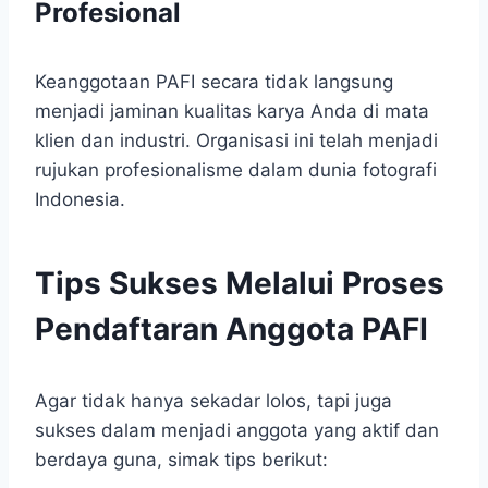
Profesional
Keanggotaan PAFI secara tidak langsung
menjadi jaminan kualitas karya Anda di mata
klien dan industri. Organisasi ini telah menjadi
rujukan profesionalisme dalam dunia fotografi
Indonesia.
Tips Sukses Melalui Proses
Pendaftaran Anggota PAFI
Agar tidak hanya sekadar lolos, tapi juga
sukses dalam menjadi anggota yang aktif dan
berdaya guna, simak tips berikut: