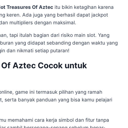
lot Treasures Of Aztec
itu bikin ketagihan karena
g keren. Ada juga yang berhasil dapat jackpot
 dan multipliers dengan maksimal.
, tapi itulah bagian dari risiko main slot. Yang
hiburan yang didapat sebanding dengan waktu yang
in dan nikmati setiap putaran!
 Of Aztec Cocok untuk
nline, game ini termasuk pilihan yang ramah
et, serta banyak panduan yang bisa kamu pelajari
u memahami cara kerja simbol dan fitur tanpa
lajar sambil bersenang-senang sebelum benar-