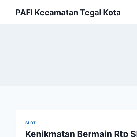
Skip
PAFI Kecamatan Tegal Kota
to
content
SLOT
Kenikmatan Bermain Rtp Sl