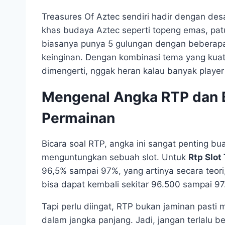
Treasures Of Aztec sendiri hadir dengan des
khas budaya Aztec seperti topeng emas, patu
biasanya punya 5 gulungan dengan beberapa 
keinginan. Dengan kombinasi tema yang ku
dimengerti, nggak heran kalau banyak player y
Mengenal Angka RTP dan 
Permainan
Bicara soal RTP, angka ini sangat penting b
menguntungkan sebuah slot. Untuk
Rtp Slot
96,5% sampai 97%, yang artinya secara teori,
bisa dapat kembali sekitar 96.500 sampai 97
Tapi perlu diingat, RTP bukan jaminan pasti 
dalam jangka panjang. Jadi, jangan terlalu