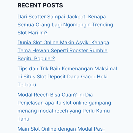
RECENT POSTS
Dari Scatter Sampai Jackpot: Kenapa
Semua Orang Lagi Ngomongin Trending
Slot Hari Ini?
Dunia Slot Online Makin Asyik: Kenapa
Tema Hewan Seperti Rooster Rumble
Begitu Populer?
Tips dan Trik Raih Kemenangan Maksimal
di Situs Slot Deposit Dana Gacor Hoki
Terbaru
Modal Receh Bisa Cuan? Ini Dia
Penjelasan apa itu slot online gampang
menang modal receh yang Perlu Kamu
Tahu
Main Slot Online dengan Modal Pas-