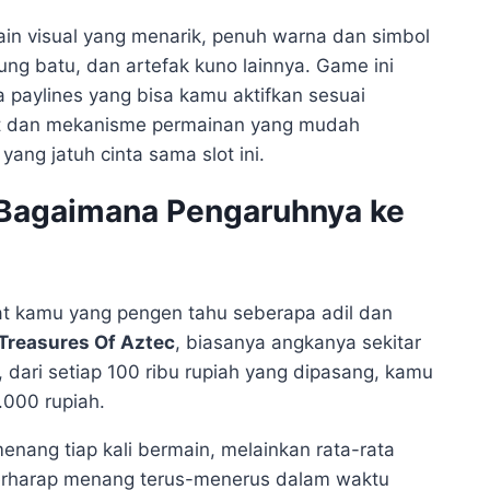
ain visual yang menarik, penuh warna dan simbol
ng batu, dan artefak kuno lainnya. Game ini
paylines yang bisa kamu aktifkan sesuai
at dan mekanisme permainan yang mudah
ang jatuh cinta sama slot ini.
Bagaimana Pengaruhnya ke
uat kamu yang pengen tahu seberapa adil dan
 Treasures Of Aztec
, biasanya angkanya sekitar
 dari setiap 100 ribu rupiah yang dipasang, kamu
.000 rupiah.
menang tiap kali bermain, melainkan rata-rata
 berharap menang terus-menerus dalam waktu