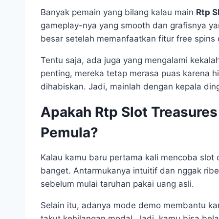
Banyak pemain yang bilang kalau main
Rtp S
gameplay-nya yang smooth dan grafisnya yan
besar setelah memanfaatkan fitur free spins
Tentu saja, ada juga yang mengalami kekalahan
penting, mereka tetap merasa puas karena 
dihabiskan. Jadi, mainlah dengan kepala ding
Apakah Rtp Slot Treasures
Pemula?
Kalau kamu baru pertama kali mencoba slot o
banget. Antarmukanya intuitif dan nggak rib
sebelum mulai taruhan pakai uang asli.
Selain itu, adanya mode demo membantu kam
takut kehilangan modal. Jadi, kamu bisa be