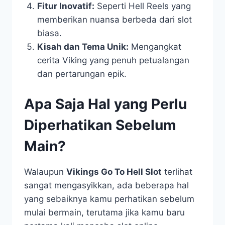
Fitur Inovatif:
Seperti Hell Reels yang
memberikan nuansa berbeda dari slot
biasa.
Kisah dan Tema Unik:
Mengangkat
cerita Viking yang penuh petualangan
dan pertarungan epik.
Apa Saja Hal yang Perlu
Diperhatikan Sebelum
Main?
Walaupun
Vikings Go To Hell Slot
terlihat
sangat mengasyikkan, ada beberapa hal
yang sebaiknya kamu perhatikan sebelum
mulai bermain, terutama jika kamu baru