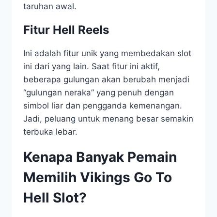
taruhan awal.
Fitur Hell Reels
Ini adalah fitur unik yang membedakan slot
ini dari yang lain. Saat fitur ini aktif,
beberapa gulungan akan berubah menjadi
“gulungan neraka” yang penuh dengan
simbol liar dan pengganda kemenangan.
Jadi, peluang untuk menang besar semakin
terbuka lebar.
Kenapa Banyak Pemain
Memilih Vikings Go To
Hell Slot?