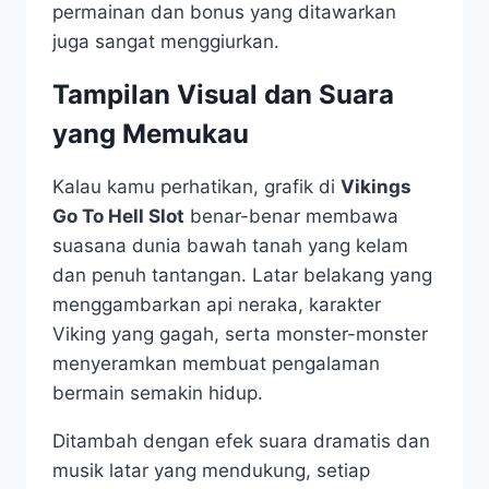
permainan dan bonus yang ditawarkan
juga sangat menggiurkan.
Tampilan Visual dan Suara
yang Memukau
Kalau kamu perhatikan, grafik di
Vikings
Go To Hell Slot
benar-benar membawa
suasana dunia bawah tanah yang kelam
dan penuh tantangan. Latar belakang yang
menggambarkan api neraka, karakter
Viking yang gagah, serta monster-monster
menyeramkan membuat pengalaman
bermain semakin hidup.
Ditambah dengan efek suara dramatis dan
musik latar yang mendukung, setiap