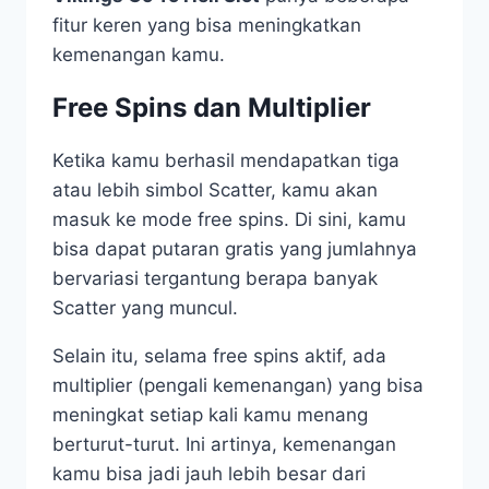
fitur keren yang bisa meningkatkan
kemenangan kamu.
Free Spins dan Multiplier
Ketika kamu berhasil mendapatkan tiga
atau lebih simbol Scatter, kamu akan
masuk ke mode free spins. Di sini, kamu
bisa dapat putaran gratis yang jumlahnya
bervariasi tergantung berapa banyak
Scatter yang muncul.
Selain itu, selama free spins aktif, ada
multiplier (pengali kemenangan) yang bisa
meningkat setiap kali kamu menang
berturut-turut. Ini artinya, kemenangan
kamu bisa jadi jauh lebih besar dari