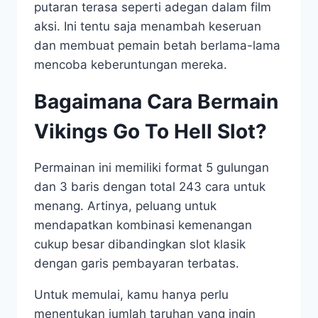
putaran terasa seperti adegan dalam film
aksi. Ini tentu saja menambah keseruan
dan membuat pemain betah berlama-lama
mencoba keberuntungan mereka.
Bagaimana Cara Bermain
Vikings Go To Hell Slot?
Permainan ini memiliki format 5 gulungan
dan 3 baris dengan total 243 cara untuk
menang. Artinya, peluang untuk
mendapatkan kombinasi kemenangan
cukup besar dibandingkan slot klasik
dengan garis pembayaran terbatas.
Untuk memulai, kamu hanya perlu
menentukan jumlah taruhan yang ingin