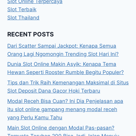
Slot Online Terpercaya
Slot Terbaik
Slot Thailand
RECENT POSTS
Dari Scatter Sampai Jackpot: Kenapa Semua
Orang Lagi Ngomongin Trending Slot Hari Ini?
Dunia Slot Online Makin Asyik: Kenapa Tema
Hewan Seperti Rooster Rumble Begitu Populer?
Tips dan Trik Raih Kemenangan Maksimal di Situs
Slot Deposit Dana Gacor Hoki Terbaru
Modal Receh Bisa Cuan? Ini Dia Penjelasan apa
itu slot online gampang menang modal receh
yang Perlu Kamu Tahu
Main Slot Online dengan Modal Pas-pasan?
Ternyata Taruhan 200 Bisa Jadi Jalan Menuju