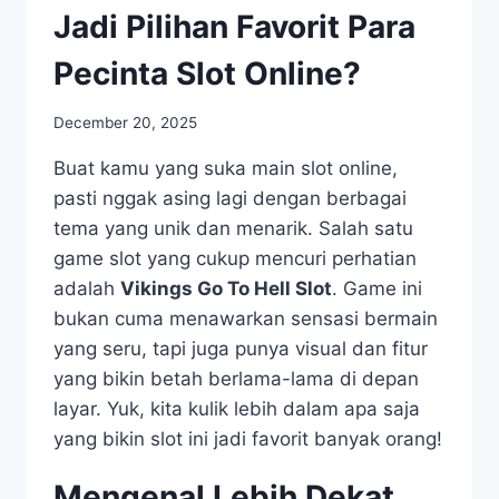
Jadi Pilihan Favorit Para
Pecinta Slot Online?
December 20, 2025
Buat kamu yang suka main slot online,
pasti nggak asing lagi dengan berbagai
tema yang unik dan menarik. Salah satu
game slot yang cukup mencuri perhatian
adalah
Vikings Go To Hell Slot
. Game ini
bukan cuma menawarkan sensasi bermain
yang seru, tapi juga punya visual dan fitur
yang bikin betah berlama-lama di depan
layar. Yuk, kita kulik lebih dalam apa saja
yang bikin slot ini jadi favorit banyak orang!
Mengenal Lebih Dekat