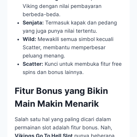
Viking dengan nilai pembayaran
berbeda-beda.
Senjata:
Termasuk kapak dan pedang
yang juga punya nilai tertentu.
Wild:
Mewakili semua simbol kecuali
Scatter, membantu memperbesar
peluang menang.
Scatter:
Kunci untuk membuka fitur free
spins dan bonus lainnya.
Fitur Bonus yang Bikin
Main Makin Menarik
Salah satu hal yang paling dicari dalam
permainan slot adalah fitur bonus. Nah,
Vikings Go To Hell Slot
punya beberapa